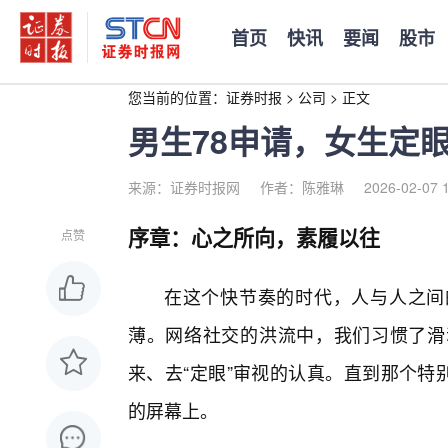
首页
快讯
要闻
股市
您当前的位置：
证券时报
>
公司
>
正文
男生78申请，女生定
来源：证券时报网
作者：陈雅琳
2026-02-07 
序章：心之所向，素履以往
点赞
在这个快节奏的时代，人与人之间
薄。网络社交的洪流中，我们习惯了滑
来、去“定眼”审视的认真。直到那个特
的屏幕上。